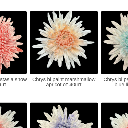
astasia snow
Chrys bl paint marshmallow
Chrys bl p
0шт
apricot от 40шт
blue 