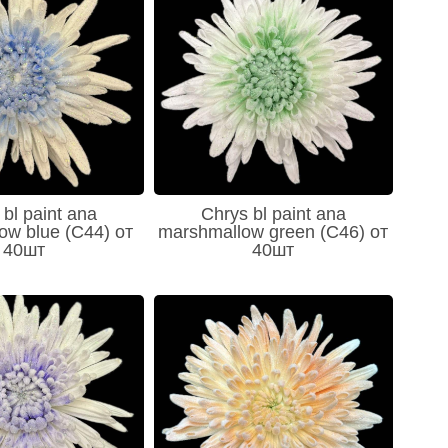
bl paint ana
Chrys bl paint ana
ow blue (C44) от
marshmallow green (C46) от
40шт
40шт