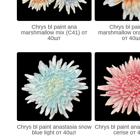
Chrys bl paint ana
Chrys bl pai
marshmallow mix (C41) от
marshmallow or
40шт
от 40ш
Chrys bl paint anastasia snow
Chrys bl paint an
blue light от 40шт
cerise от 