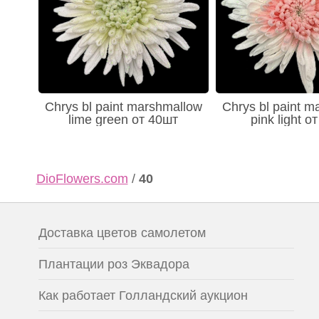
Chrys bl paint marshmallow
Chrys bl paint m
lime green от 40шт
pink light о
DioFlowers.com
/
40
Доставка цветов самолетом
Плантации роз Эквадора
Как работает Голландский аукцион