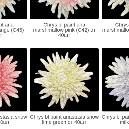
nt ana
Chrys bl paint ana
Chrys 
ange (C45)
marshmallow pink (C42) от
marshmallo
т
40шт
astasia snow
Chrys bl paint anastasia snow
Chrys bl pa
40шт
lime green от 40шт
mil