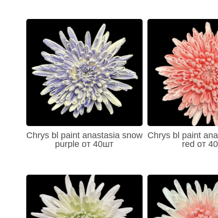
Chrys bl paint anastasia snow
Chrys bl paint an
purple от 40шт
red от 4