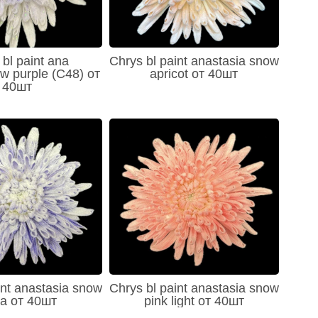
bl paint ana
Chrys bl paint anastasia snow
w purple (C48) от
apricot от 40шт
40шт
int anastasia snow
Chrys bl paint anastasia snow
ka от 40шт
pink light от 40шт