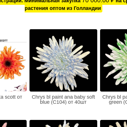
70 000.00
₽
истрации. Минимальная закупка
на с
растения оптом из Голландии
a scott от
Chrys bl paint ana baby soft
Chrys bl p
blue (C104) от 40шт
green (