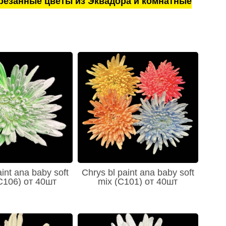
резанные цветы из Эквадора и комнатные
aint ana baby soft
Chrys bl paint ana baby soft
C106) от 40шт
mix (C101) от 40шт