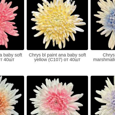
a baby soft
Chrys bl paint ana baby soft
Chrys 
от 40шт
yellow (C107) от 40шт
marshmall