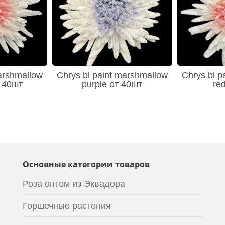
arshmallow
Chrys bl paint marshmallow
Chrys bl p
т 40шт
purple от 40шт
re
Основные категории товаров
Роза оптом из Эквадора
Горшечные растения