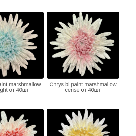
aint marshmallow
Chrys bl paint marshmallow
light от 40шт
cerise от 40шт