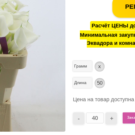
РЕ
Расчёт ЦЕНЫ до
Минимальная закуп
Эквадора и комна
Грамм
x
Длина
50
Цена на товар доступна
Зак