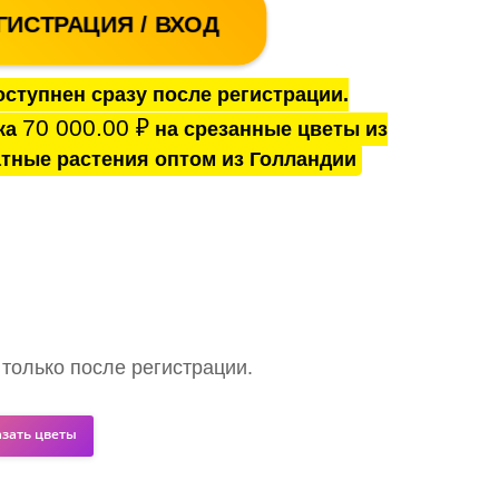
ГИСТРАЦИЯ / ВХОД
ступнен сразу после регистрации.
70 000.00
₽
ка
на срезанные цветы из
тные растения оптом из Голландии
 только после регистрации.
азать цветы