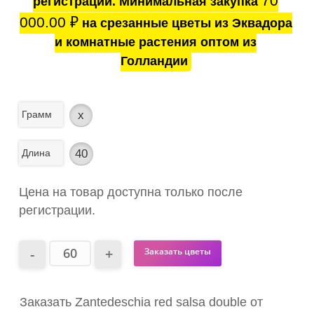
70
регистрации. Минимальная закупка
000.00
₽
на срезанные цветы из Эквадора
и комнатные растения оптом из
Голландии
Грамм
x
Длина
40
Цена на товар доступна только после
регистрации.
Заказать цветы
Заказать Zantedeschia red salsa double от