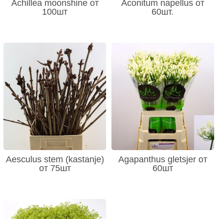
Achillea moonshine от
Aconitum napellus от
100шт
60шт.
Aesculus stem (kastanje)
Agapanthus gletsjer от
от 75шт
60шт