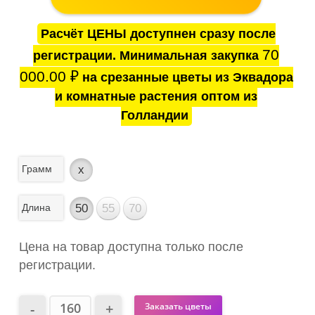
Расчёт ЦЕНЫ доступнен сразу после
70
регистрации. Минимальная закупка
000.00
₽
на срезанные цветы из Эквадора
и комнатные растения оптом из
Голландии
Грамм
x
Длина
50
55
70
Цена на товар доступна только после
регистрации.
Заказать цветы