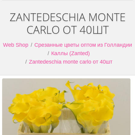
ZANTEDESCHIA MONTE
CARLO ОТ 40ШТ
Web Shop
Срезанные цветы оптом из Голландии
Каллы (Zanted)
Zantedeschia monte carlo от 40шт