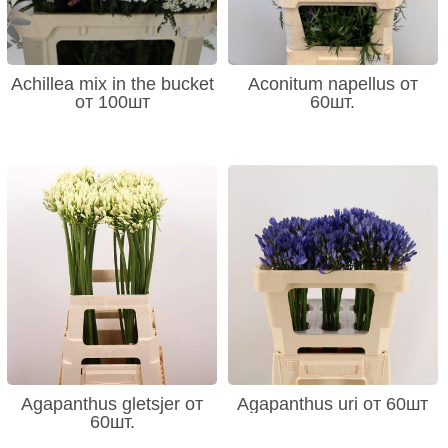
Achillea mix in the bucket
Aconitum napellus от
от 100шт
60шт.
Agapanthus gletsjer от
Agapanthus uri от 60шт
60шт.