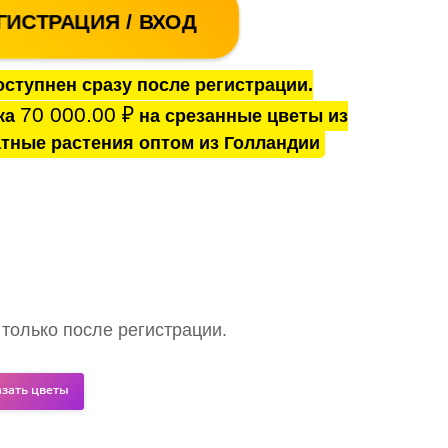
ГИСТРАЦИЯ / ВХОД
ступнен сразу после регистрации.
70 000.00
₽
ка
на срезанные цветы из
тные растения оптом из Голландии
 только после регистрации.
азать цветы