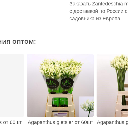
Заказать Zantedeschia m
с доставкой по России 
садовника из Европа
ния оптом:
s от 60шт
Agapanthus gletsjer от 60шт
Agapanthus gl