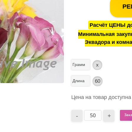
РЕ
Расчёт ЦЕНЫ до
Минимальная закуп
Эквадора и комна
Грамм
x
Длина
60
Цена на товар доступна
Зак