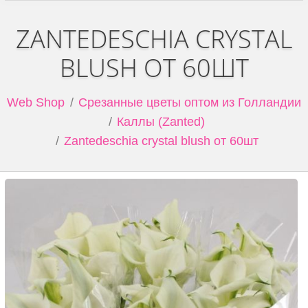
ZANTEDESCHIA CRYSTAL
BLUSH ОТ 60ШТ
Web Shop
Срезанные цветы оптом из Голландии
Каллы (Zanted)
Zantedeschia crystal blush от 60шт