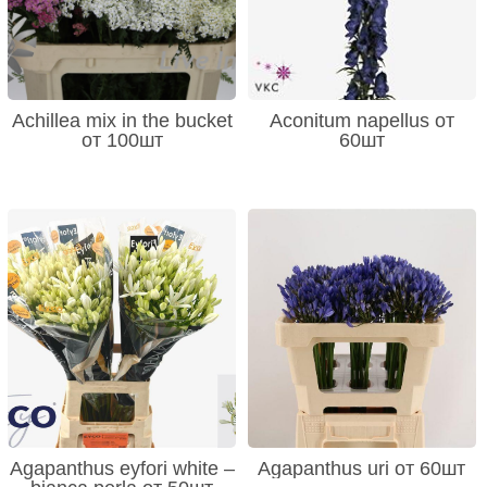
Achillea mix in the bucket
Aconitum napellus от
от 100шт
60шт
Agapanthus eyfori white –
Agapanthus uri от 60шт