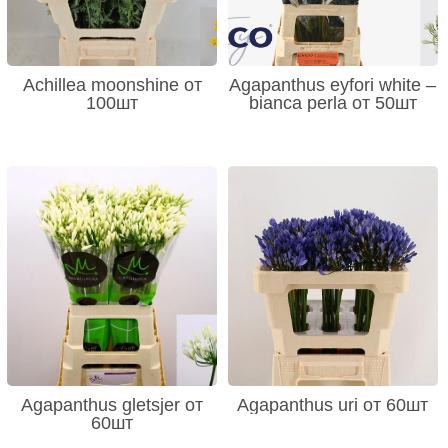
Achillea moonshine от
Agapanthus eyfori white –
100шт
bianca perla от 50шт
Agapanthus gletsjer от
Agapanthus uri от 60шт
60шт