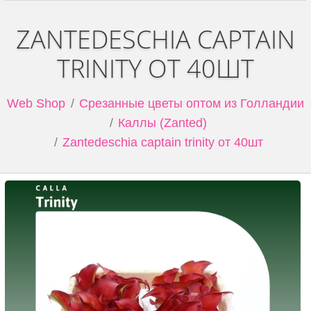
ZANTEDESCHIA CAPTAIN
TRINITY ОТ 40ШТ
Web Shop
Срезанные цветы оптом из Голландии
Каллы (Zanted)
Zantedeschia captain trinity от 40шт