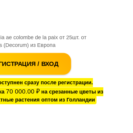
 ae colombe de la paix от 25шт. от
s (Decorum) из Европа
ГИСТРАЦИЯ / ВХОД
ступнен сразу после регистрации.
70 000.00
₽
ка
на срезанные цветы из
тные растения оптом из Голландии