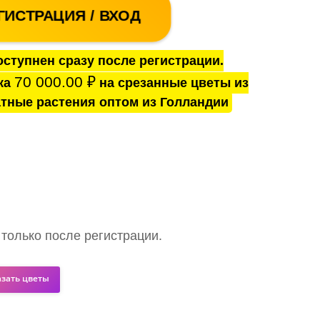
ГИСТРАЦИЯ / ВХОД
ступнен сразу после регистрации.
70 000.00
₽
ка
на срезанные цветы из
тные растения оптом из Голландии
 только после регистрации.
азать цветы