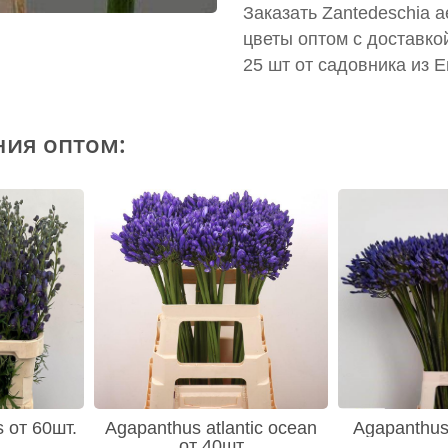
Заказать Zantedeschia a
цветы оптом с доставко
25 шт от садовника из 
ния оптом:
s от 60шт.
Agapanthus atlantic ocean
Agapanthus
от 40шт