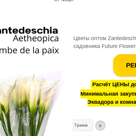
Цветы оптом Zantedeschia
садовника Future Flower
РЕ
Расчёт ЦЕНЫ до
Минимальная закуп
Эквадора и комна
Грамм
x