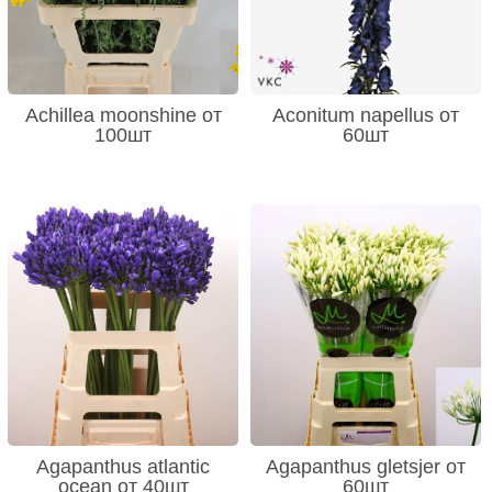
Achillea moonshine от
Aconitum napellus от
100шт
60шт
Agapanthus atlantic
Agapanthus gletsjer от
ocean от 40шт
60шт