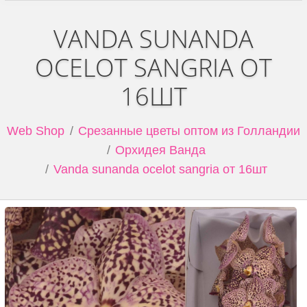
VANDA SUNANDA
OCELOT SANGRIA ОТ
16ШТ
Web Shop
Срезанные цветы оптом из Голландии
Орхидея Ванда
Vanda sunanda ocelot sangria от 16шт