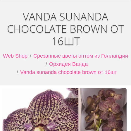
VANDA SUNANDA
CHOCOLATE BROWN ОТ
16ШТ
Web Shop
Срезанные цветы оптом из Голландии
Орхидея Ванда
Vanda sunanda chocolate brown от 16шт