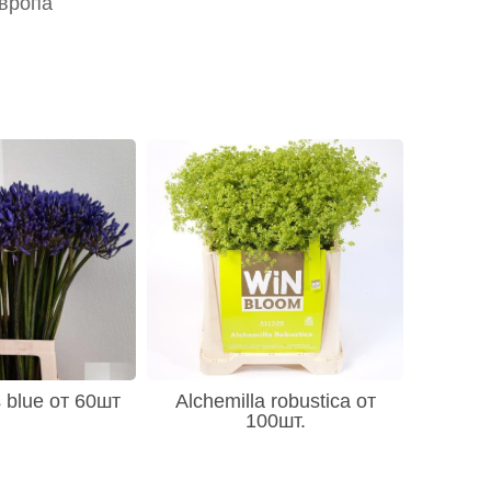
Европа
 blue от 60шт
Alchemilla robustica от
100шт.