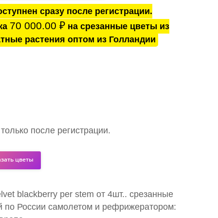
ступнен сразу после регистрации.
70 000.00
₽
ка
на срезанные цветы из
тные растения оптом из Голландии
 только после регистрации.
азать цветы
lvet blackberry per stem от 4шт.. срезанные
й по России самолетом и рефрижератором: