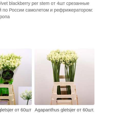
lvet blackberry per stem от 4шт срезанные
й по России самолетом и рефрижератором:
вропа
letsjer от 60шт
Agapanthus gletsjer от 60шт.