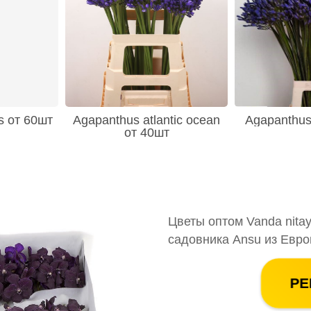
s от 60шт
Agapanthus atlantic ocean
Agapanthus
от 40шт
Цветы оптом Vanda nitaya
садовника Ansu из Евро
РЕ