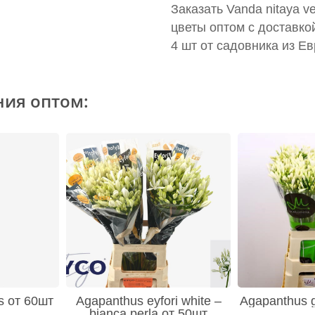
Заказать Vanda nitaya ve
цветы оптом с доставко
4 шт от садовника из Е
ния оптом:
s от 60шт
Agapanthus eyfori white –
Agapanthus g
bianca perla от 50шт