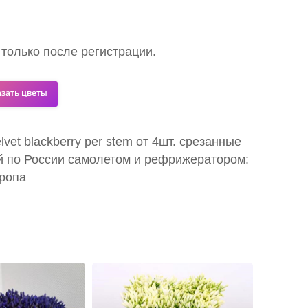
 только после регистрации.
азать цветы
lvet blackberry per stem от 4шт. срезанные
й по России самолетом и рефрижератором:
вропа