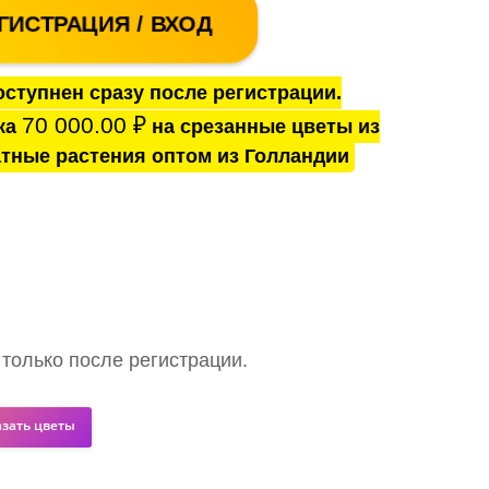
ГИСТРАЦИЯ / ВХОД
ступнен сразу после регистрации.
70 000.00
₽
ка
на срезанные цветы из
тные растения оптом из Голландии
 только после регистрации.
азать цветы