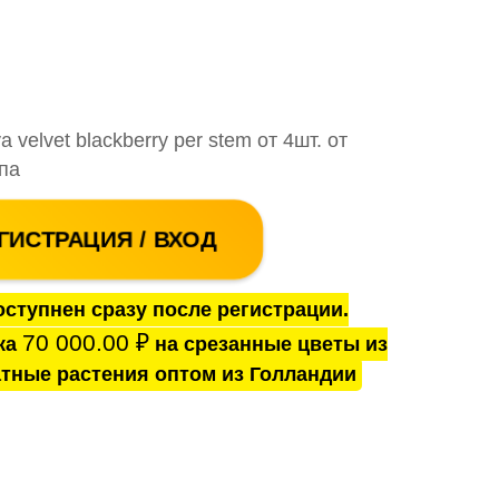
 velvet blackberry per stem от 4шт. от
па
ГИСТРАЦИЯ / ВХОД
ступнен сразу после регистрации.
70 000.00
₽
ка
на срезанные цветы из
тные растения оптом из Голландии