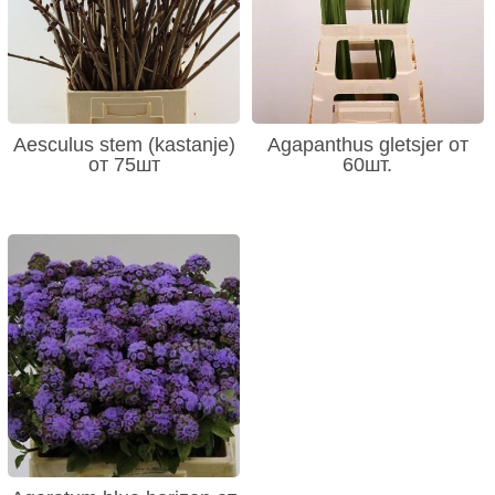
Aesculus stem (kastanje)
Agapanthus gletsjer от
от 75шт
60шт.