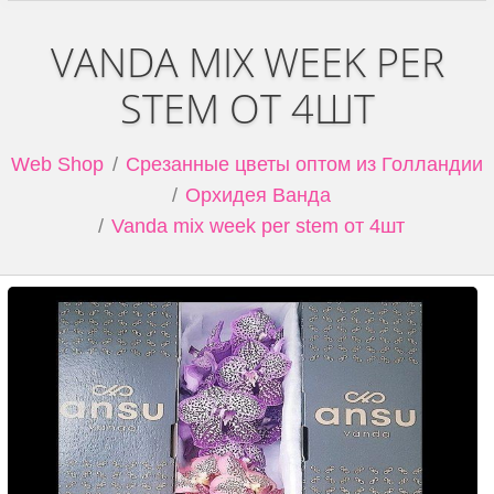
VANDA MIX WEEK PER
STEM ОТ 4ШТ
Web Shop
Срезанные цветы оптом из Голландии
Орхидея Ванда
Vanda mix week per stem от 4шт