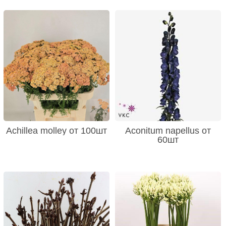
Achillea molley от 100шт
Aconitum napellus от
60шт