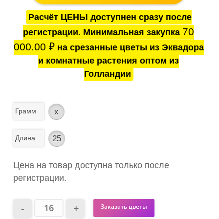
Расчёт ЦЕНЫ доступнен сразу после
70
регистрации. Минимальная закупка
000.00
₽
на срезанные цветы из Эквадора
и комнатные растения оптом из
Голландии
Грамм
x
Длина
25
Цена на товар доступна только после
регистрации.
Заказать цветы