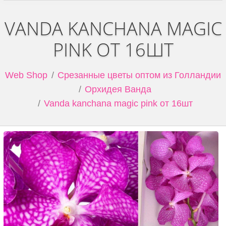
VANDA KANCHANA MAGIC
PINK ОТ 16ШТ
Web Shop
Срезанные цветы оптом из Голландии
Орхидея Ванда
Vanda kanchana magic pink от 16шт