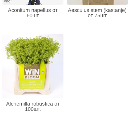
Aconitum napellus от
Aesculus stem (kastanje)
60шт
от 75шт
Alchemilla robustica от
100шт.