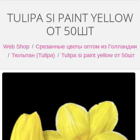
TULIPA SI PAINT YELLOW
ОТ 50ШТ
Web Shop
Срезанные цветы оптом из Голландии
Тюльпан (Tulipa)
Tulipa si paint yellow от 50шт