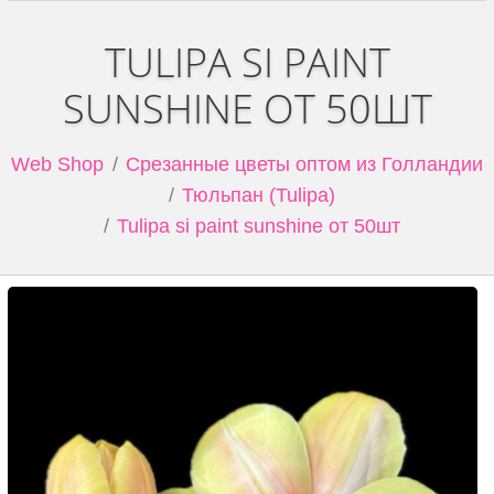
TULIPA SI PAINT
SUNSHINE ОТ 50ШТ
Web Shop
Срезанные цветы оптом из Голландии
Тюльпан (Tulipa)
Tulipa si paint sunshine от 50шт