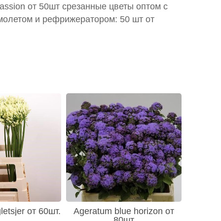
 passion от 50шт срезанные цветы оптом с
молетом и рефрижератором: 50 шт от
etsjer от 60шт.
Ageratum blue horizon от
80шт