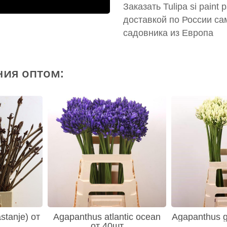
Заказать Tulipa si paint
доставкой по России са
садовника из Европа
ния оптом:
stanje) от
Agapanthus atlantic ocean
Agapanthus gl
от 40шт