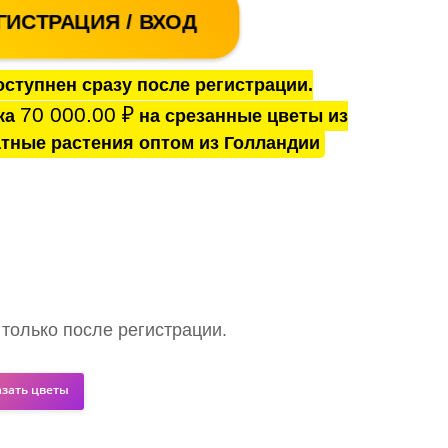
ГИСТРАЦИЯ / ВХОД
ступнен сразу после регистрации.
70 000.00
₽
ка
на срезанные цветы из
тные растения оптом из Голландии
 только после регистрации.
азать цветы