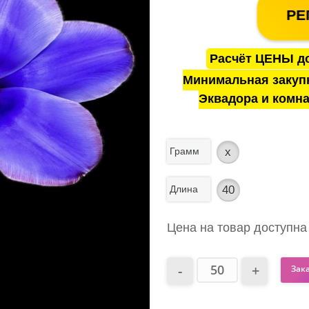
РЕ
Расчёт ЦЕНЫ до
Минимальная закуп
Эквадора и комна
Грамм
x
Длина
40
Цена на товар доступна
Зак