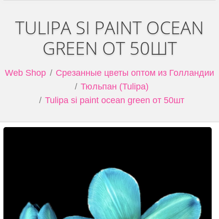
TULIPA SI PAINT OCEAN
GREEN ОТ 50ШТ
Web Shop
Срезанные цветы оптом из Голландии
Тюльпан (Tulipa)
Tulipa si paint ocean green от 50шт