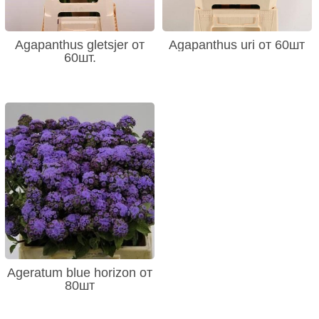
Agapanthus gletsjer от
Agapanthus uri от 60шт
60шт.
Ageratum blue horizon от
80шт