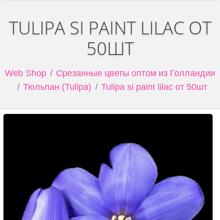
TULIPA SI PAINT LILAC ОТ
50ШТ
Web Shop
Срезанные цветы оптом из Голландии
Тюльпан (Tulipa)
Tulipa si paint lilac от 50шт