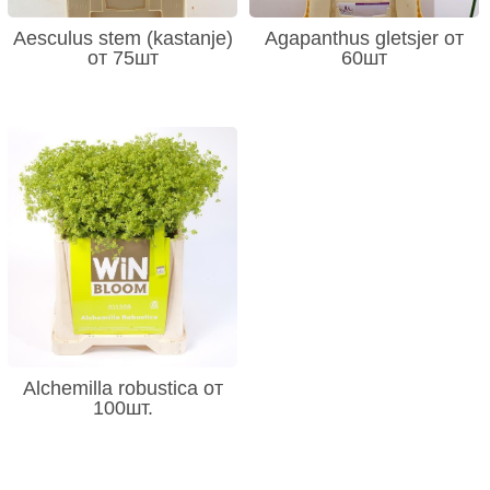
Aesculus stem (kastanje)
Agapanthus gletsjer от
от 75шт
60шт
Alchemilla robustica от
100шт.