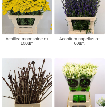
Achillea moonshine от
Aconitum napellus от
100шт
60шт.