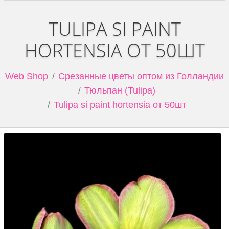
TULIPA SI PAINT
HORTENSIA ОТ 50ШТ
Web Shop
Срезанные цветы оптом из Голландии
Тюльпан (Tulipa)
Tulipa si paint hortensia от 50шт