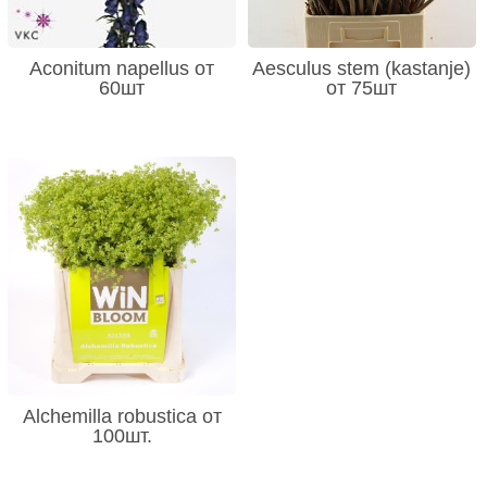
Aconitum napellus от
Aesculus stem (kastanje)
60шт
от 75шт
Alchemilla robustica от
100шт.