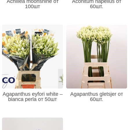
Achillea moonshine от
Aconitum napellus от
100шт
60шт.
Agapanthus eyfori white –
Agapanthus gletsjer от
bianca perla от 50шт
60шт.