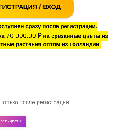
ГИСТРАЦИЯ / ВХОД
ступнен сразу после регистрации.
70 000.00
₽
ка
на срезанные цветы из
тные растения оптом из Голландии
 только после регистрации.
азать цветы