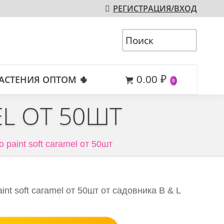
РЕГИСТРАЦИЯ/ВХОД
АСТЕНИЯ ОПТОМ 🌵
0.00
₽
0
EL ОТ 50ШТ
o paint soft caramel от 50шт
int soft caramel от 50шт от садовника B & L