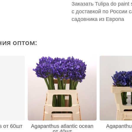
Заказать Tulipa do pain
с доставкой по России 
садовника из Европа
ния оптом:
s от 60шт
Agapanthus atlantic ocean
Agapanthus
от 40шт