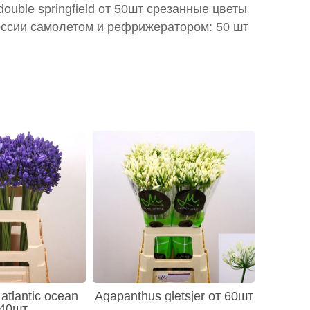
 double springfield от 50шт срезанные цветы
оссии самолетом и рефрижератором: 50 шт
atlantic ocean
Agapanthus gletsjer от 60шт
 40шт