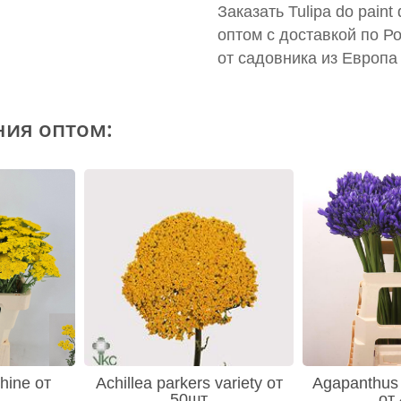
Заказать Tulipa do paint
оптом с доставкой по Р
от садовника из Европа
ния оптом:
hine от
Achillea parkers variety от
Agapanthus 
50шт
от