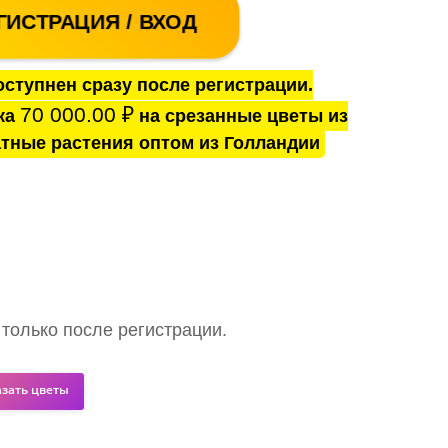
ГИСТРАЦИЯ / ВХОД
ступнен сразу после регистрации.
70 000.00
₽
ка
на срезанные цветы из
тные растения оптом из Голландии
 только после регистрации.
азать цветы