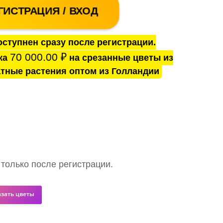
ГИСТРАЦИЯ / ВХОД
ступнен сразу после регистрации.
70 000.00
₽
ка
на срезанные цветы из
тные растения оптом из Голландии
 только после регистрации.
азать цветы