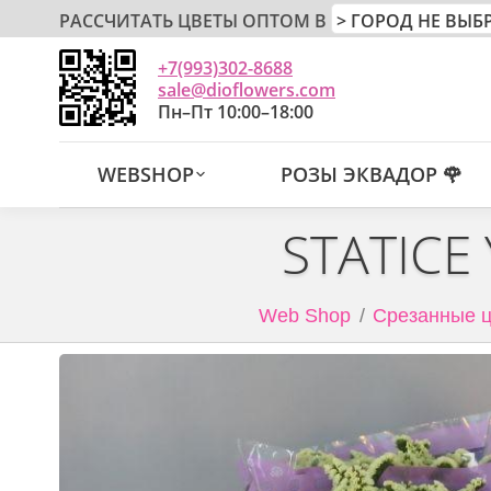
РАССЧИТАТЬ ЦВЕТЫ ОПТОМ В
+7(993)302-8688
sale@dioflowers.com
Пн–Пт 10:00–18:00
WEBSHOP
РОЗЫ ЭКВАДОР 🌹
STATICE
Web Shop
Срезанные ц