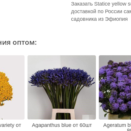
Заказать Statice yellow
доставкой по России са
садовника из Эфиопия
ния оптом:
variety от
Agapanthus blue от 60шт
Ageratum bl
8