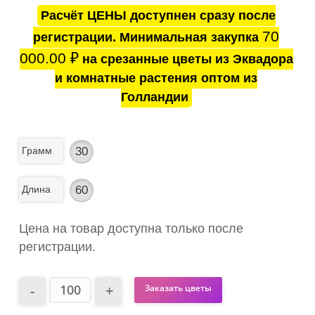
Расчёт ЦЕНЫ доступнен сразу после
70
регистрации. Минимальная закупка
000.00
₽
на срезанные цветы из Эквадора
и комнатные растения оптом из
Голландии
Грамм
30
Длина
60
Цена на товар доступна только после
регистрации.
Заказать цветы