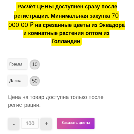
Расчёт ЦЕНЫ доступнен сразу после
70
регистрации. Минимальная закупка
000.00
₽
на срезанные цветы из Эквадора
и комнатные растения оптом из
Голландии
Грамм
10
Длина
50
Цена на товар доступна только после
регистрации.
Заказать цветы