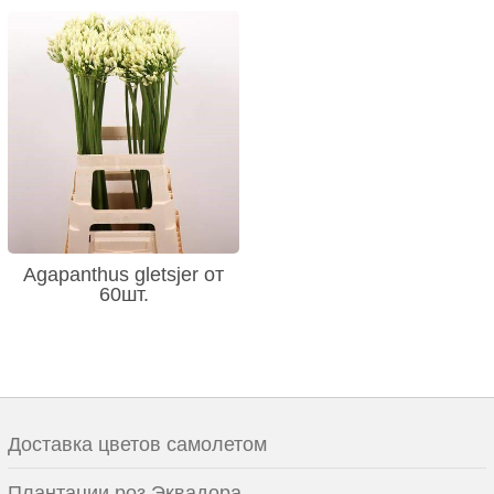
Agapanthus gletsjer от
60шт.
Доставка цветов самолетом
Плантации роз Эквадора