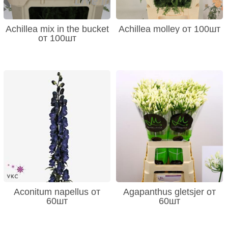
Achillea mix in the bucket
Achillea molley от 100шт
от 100шт
Aconitum napellus от
Agapanthus gletsjer от
60шт
60шт