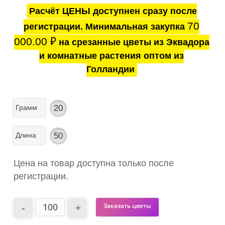
Расчёт ЦЕНЫ доступнен сразу после
70
регистрации. Минимальная закупка
000.00
₽
на срезанные цветы из Эквадора
и комнатные растения оптом из
Голландии
Грамм
20
Длина
50
Цена на товар доступна только после
регистрации.
Заказать цветы