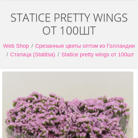
STATICE PRETTY WINGS
ОТ 100ШТ
Web Shop
Срезанные цветы оптом из Голландии
Статица (Statitsa)
Statice pretty wings от 100шт