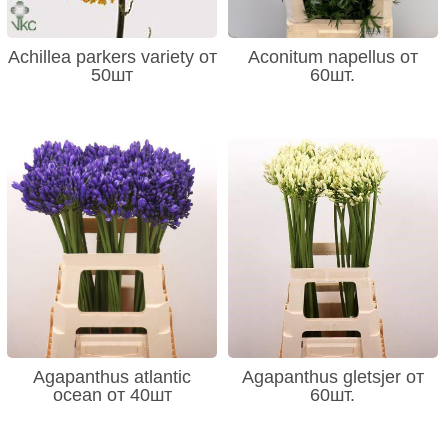
Achillea parkers variety от
Aconitum napellus от
50шт
60шт.
Agapanthus atlantic
Agapanthus gletsjer от
ocean от 40шт
60шт.