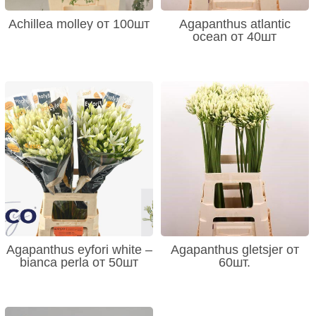
Achillea molley от 100шт
Agapanthus atlantic
ocean от 40шт
Agapanthus eyfori white –
Agapanthus gletsjer от
bianca perla от 50шт
60шт.