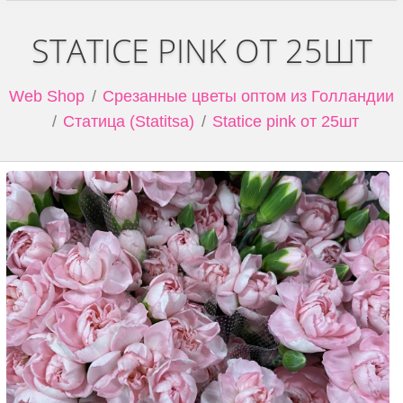
STATICE PINK ОТ 25ШТ
Web Shop
Срезанные цветы оптом из Голландии
Статица (Statitsa)
Statice pink от 25шт