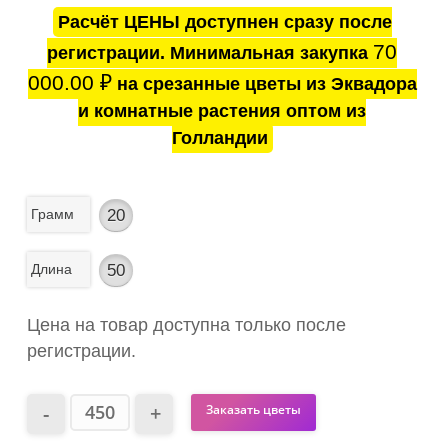
Расчёт ЦЕНЫ доступнен сразу после
70
регистрации. Минимальная закупка
000.00
₽
на срезанные цветы из Эквадора
и комнатные растения оптом из
Голландии
Грамм
20
Длина
50
Цена на товар доступна только после
регистрации.
Заказать цветы