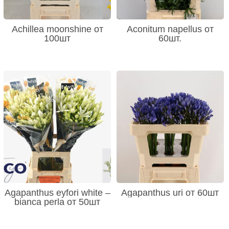
Achillea moonshine от
Aconitum napellus от
100шт
60шт.
Agapanthus eyfori white –
Agapanthus uri от 60шт
bianca perla от 50шт