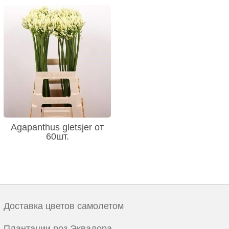
Agapanthus gletsjer от
60шт.
Доставка цветов самолетом
Плантации роз Эквадора