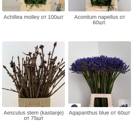
Achillea molley от 100шт
Aconitum napellus от
60шт.
Aesculus stem (kastanje)
Agapanthus blue от 60шт
от 75шт