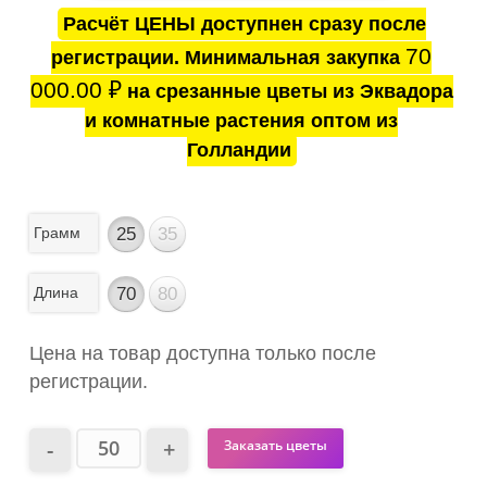
Расчёт ЦЕНЫ доступнен сразу после
70
регистрации. Минимальная закупка
000.00
₽
на срезанные цветы из Эквадора
и комнатные растения оптом из
Голландии
Грамм
25
35
Длина
70
80
Цена на товар доступна только после
регистрации.
Заказать цветы