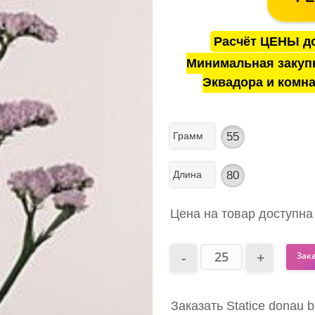
Расчёт ЦЕНЫ до
Минимальная закуп
Эквадора и комна
Грамм
55
Длина
80
Цена на товар доступна
Зак
Заказать Statice donau 