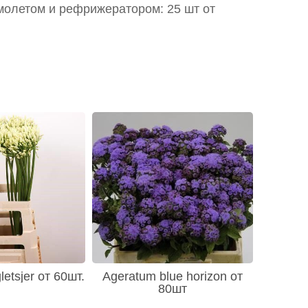
молетом и рефрижератором: 25 шт от
etsjer от 60шт.
Ageratum blue horizon от
80шт