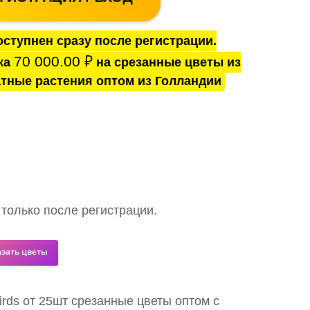
ступнен сразу после регистрации.
70 000.00
₽
ка
на срезанные цветы из
тные растения оптом из Голландии
 только после регистрации.
азать цветы
birds от 25шт срезанные цветы оптом с