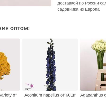
доставкой по России са
садовника из Европа
ния оптом:
variety от
Aconitum napellus от 60шт
Agapanthus gl