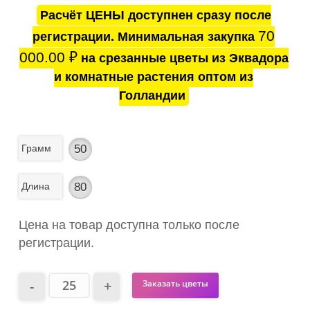
Расчёт ЦЕНЫ доступнен сразу после
70
регистрации. Минимальная закупка
000.00
₽
на срезанные цветы из Эквадора
и комнатные растения оптом из
Голландии
Грамм
50
Длина
80
Цена на товар доступна только после
регистрации.
Заказать цветы