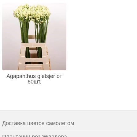
Agapanthus gletsjer от
60шт.
Доставка цветов самолетом
Плантации роз Эквадора