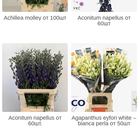
Achillea molley от 100шт
Aconitum napellus от
60шт
Aconitum napellus от
Agapanthus eyfori white –
60шт.
bianca perla от 50шт