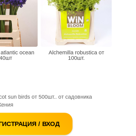
atlantic ocean
Alchemilla robustica от
 40шт
100шт.
cot sun birds от 500шт.. от садовника
 Кения
ГИСТРАЦИЯ / ВХОД