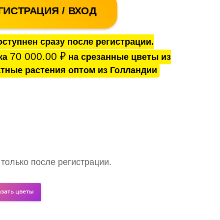
ГИСТРАЦИЯ / ВХОД
ступнен сразу после регистрации.
70 000.00
₽
ка
на срезанные цветы из
тные растения оптом из Голландии
 только после регистрации.
азать цветы