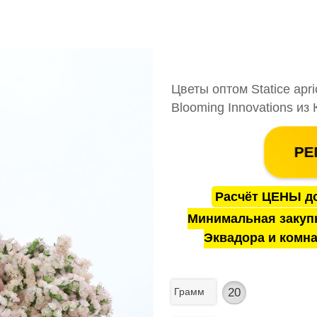
Цветы оптом Statice apri
Blooming Innovations из
РЕ
Расчёт ЦЕНЫ до
Минимальная закуп
Эквадора и комна
Грамм
20