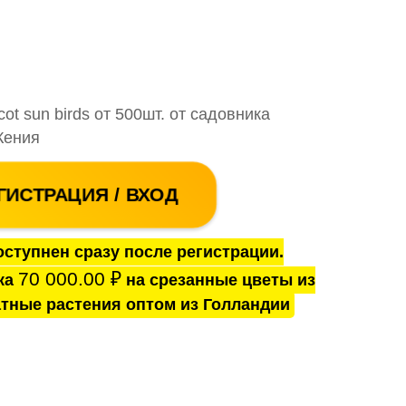
cot sun birds от 500шт. от садовника
 Кения
ГИСТРАЦИЯ / ВХОД
ступнен сразу после регистрации.
70 000.00
₽
ка
на срезанные цветы из
тные растения оптом из Голландии