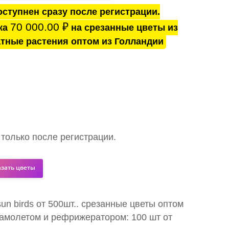
ступнен сразу после регистрации.
70 000.00
₽
ка
на срезанные цветы из
тные растения оптом из Голландии
 только после регистрации.
азать цветы
 sun birds от 500шт.. срезанные цветы оптом
самолетом и рефрижератором: 100 шт от