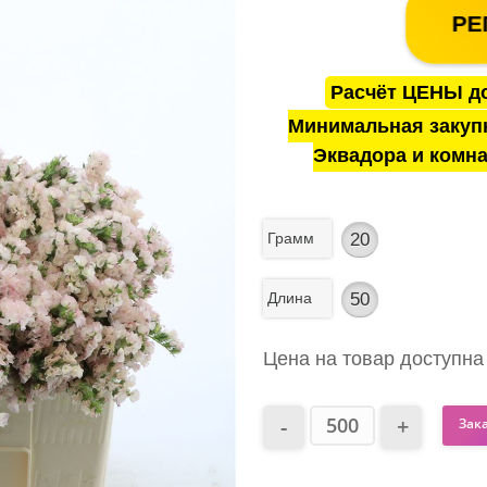
РЕ
Расчёт ЦЕНЫ до
Минимальная закуп
Эквадора и комна
Грамм
20
Длина
50
Цена на товар доступна
Зак