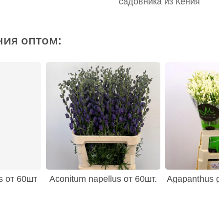
садовника из Кения
ния оптом:
s от 60шт
Aconitum napellus от 60шт.
Agapanthus g