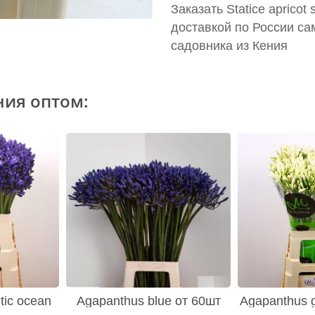
Заказать Statice apricot
доставкой по России са
садовника из Кения
ния оптом:
tic ocean
Agapanthus blue от 60шт
Agapanthus g