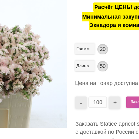
Расчёт ЦЕНЫ до
Минимальная закуп
Эквадора и комна
Грамм
20
Длина
50
Цена на товар доступна
Зак
Заказать Statice apricot
с доставкой по России 