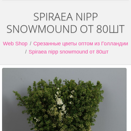
SPIRAEA NIPP
SNOWMOUND ОТ 80ШТ
Web Shop
Срезанные цветы оптом из Голландии
Spiraea nipp snowmound от 80шт