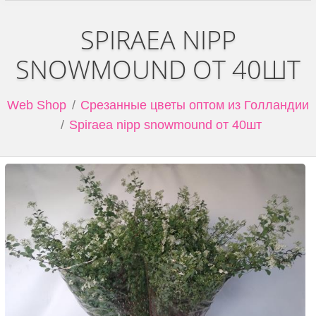
SPIRAEA NIPP
SNOWMOUND ОТ 40ШТ
Web Shop
Срезанные цветы оптом из Голландии
Spiraea nipp snowmound от 40шт