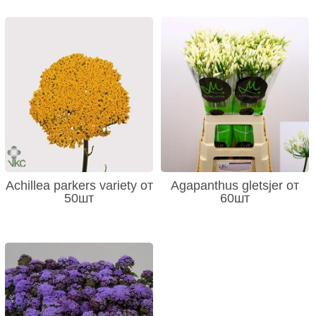
Achillea parkers variety от
Agapanthus gletsjer от
50шт
60шт