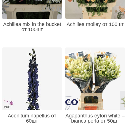
Achillea mix in the bucket
Achillea molley от 100шт
от 100шт
Aconitum napellus от
Agapanthus eyfori white –
60шт
bianca perla от 50шт