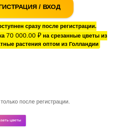
ГИСТРАЦИЯ / ВХОД
ступнен сразу после регистрации.
70 000.00
₽
ка
на срезанные цветы из
тные растения оптом из Голландии
 только после регистрации.
азать цветы