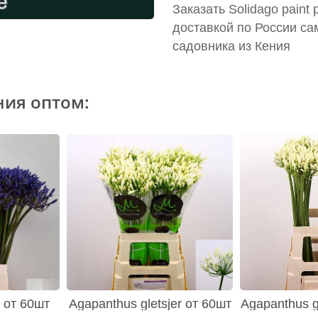
Заказать Solidago paint
доставкой по России са
садовника из Кения
ния оптом:
 от 60шт
Agapanthus gletsjer от 60шт
Agapanthus gl