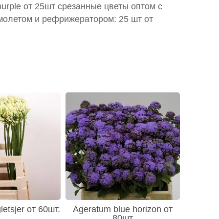
 purple от 25шт срезанные цветы оптом с
молетом и рефрижератором: 25 шт от
etsjer от 60шт.
Ageratum blue horizon от
80шт