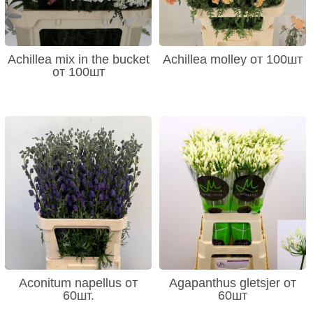
Achillea mix in the bucket
Achillea molley от 100шт
от 100шт
Aconitum napellus от
Agapanthus gletsjer от
60шт.
60шт