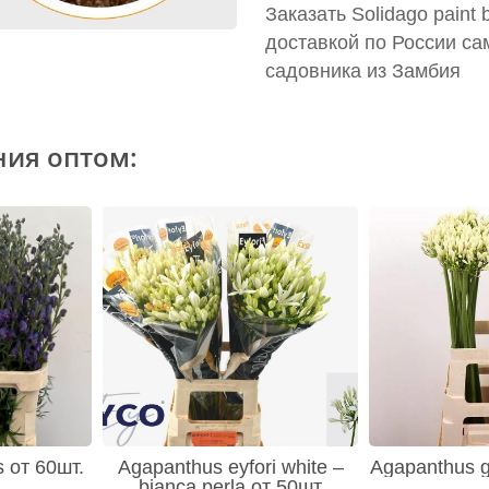
Заказать Solidago paint
доставкой по России са
садовника из Замбия
ния оптом:
s от 60шт.
Agapanthus eyfori white –
Agapanthus gl
bianca perla от 50шт