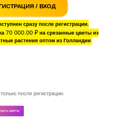
ГИСТРАЦИЯ / ВХОД
ступнен сразу после регистрации.
70 000.00
₽
ка
на срезанные цветы из
тные растения оптом из Голландии
 только после регистрации.
азать цветы