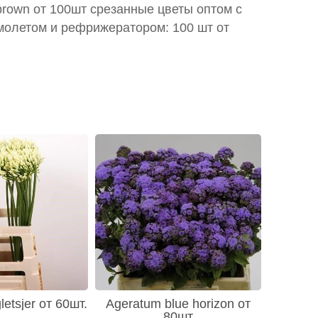
 brown от 100шт срезанные цветы оптом с
молетом и рефрижератором: 100 шт от
etsjer от 60шт.
Ageratum blue horizon от
80шт