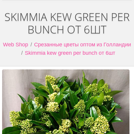
SKIMMIA KEW GREEN PER
BUNCH ОТ 6ШТ
Web Shop
Срезанные цветы оптом из Голландии
Skimmia kew green per bunch от 6шт