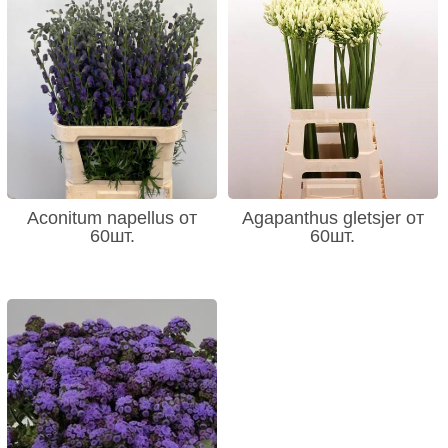
Aconitum napellus от
Agapanthus gletsjer от
60шт.
60шт.