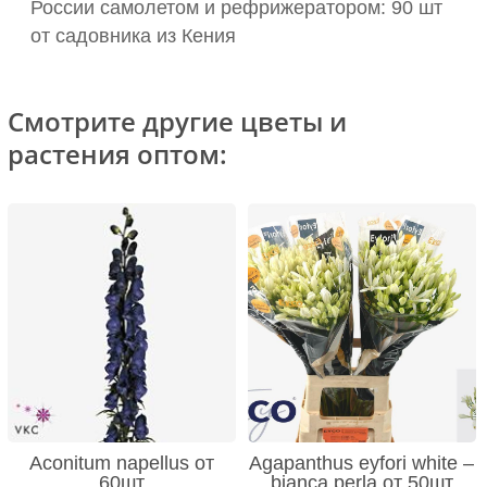
России самолетом и рефрижератором: 90 шт
от садовника из Кения
Смотрите другие цветы и
растения оптом:
Aconitum napellus от
Agapanthus eyfori white –
60шт
bianca perla от 50шт