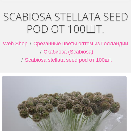
SCABIOSA STELLATA SEED
POD ОТ 100ШТ.
Web Shop
Срезанные цветы оптом из Голландии
Скабиоза (Scabiosa)
Scabiosa stellata seed pod от 100шт.