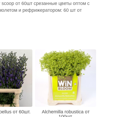
y scoop от 60шт срезанные цветы оптом с
молетом и рефрижератором: 60 шт от
ellus от 60шт.
Alchemilla robustica от
100шт.