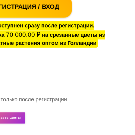
ГИСТРАЦИЯ / ВХОД
ступнен сразу после регистрации.
70 000.00
₽
ка
на срезанные цветы из
тные растения оптом из Голландии
 только после регистрации.
азать цветы