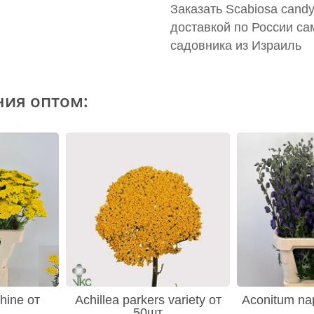
Заказать Scabiosa cand
доставкой по России са
садовника из Израиль
ния оптом:
hine от
Achillea parkers variety от
Aconitum nap
50шт