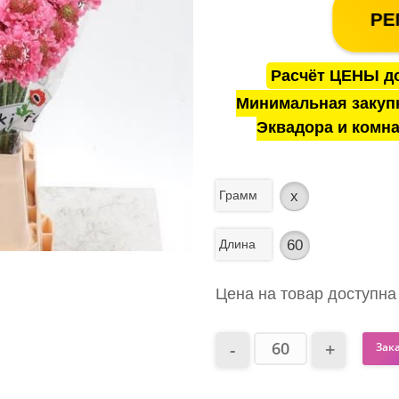
РЕ
Расчёт ЦЕНЫ до
Минимальная закуп
Эквадора и комна
Грамм
x
Длина
60
Цена на товар доступна
Зак