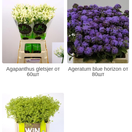
Agapanthus gletsjer от
Ageratum blue horizon от
60шт
80шт