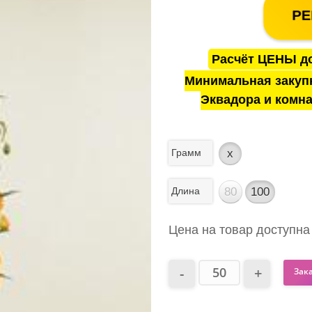
РЕ
Расчёт ЦЕНЫ до
Минимальная закуп
Эквадора и комна
Грамм
x
Длина
80
100
Цена на товар доступна
Зак