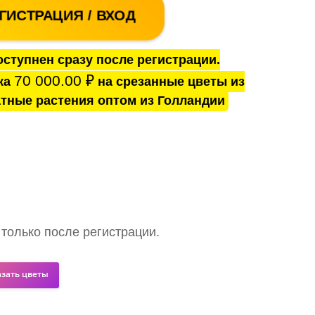
ГИСТРАЦИЯ / ВХОД
ступнен сразу после регистрации.
70 000.00
₽
ка
на срезанные цветы из
тные растения оптом из Голландии
 только после регистрации.
азать цветы