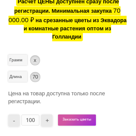
Расчёт ЦЕНЫ доступнен сразу после
70
регистрации. Минимальная закупка
000.00
₽
на срезанные цветы из Эквадора
и комнатные растения оптом из
Голландии
Грамм
x
Длина
70
Цена на товар доступна только после
регистрации.
Заказать цветы