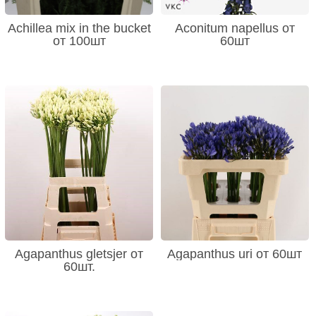
Achillea mix in the bucket
Aconitum napellus от
от 100шт
60шт
Agapanthus gletsjer от
Agapanthus uri от 60шт
60шт.