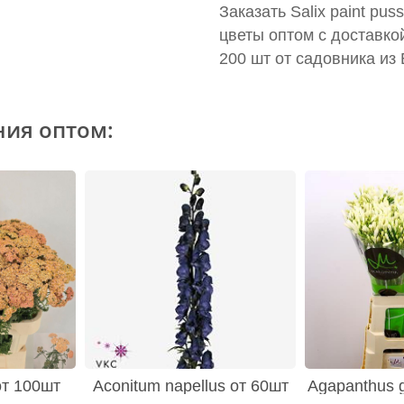
Заказать Salix paint pus
цветы оптом с доставко
200 шт от садовника из
ния оптом:
 от 100шт
Aconitum napellus от 60шт
Agapanthus g