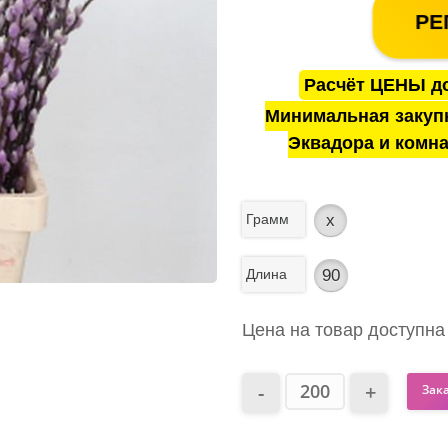
РЕ
Расчёт ЦЕНЫ до
Минимальная закуп
Эквадора и комна
Грамм
x
Длина
90
Цена на товар доступна
Зак