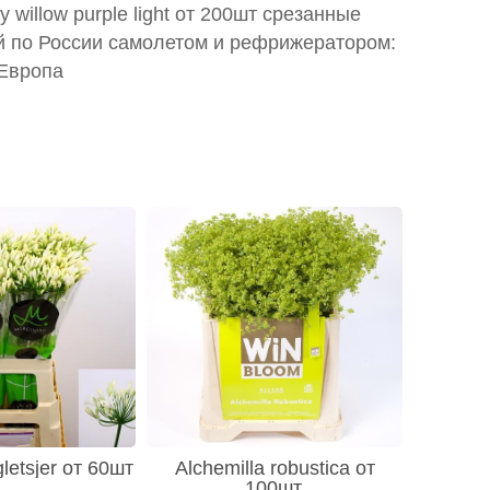
sy willow purple light от 200шт срезанные
й по России самолетом и рефрижератором:
 Европа
letsjer от 60шт
Alchemilla robustica от
100шт.