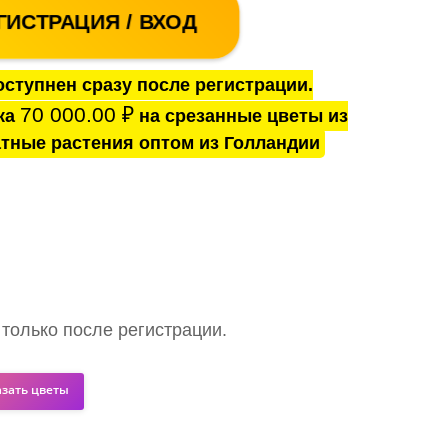
ГИСТРАЦИЯ / ВХОД
ступнен сразу после регистрации.
70 000.00
₽
ка
на срезанные цветы из
тные растения оптом из Голландии
 только после регистрации.
азать цветы