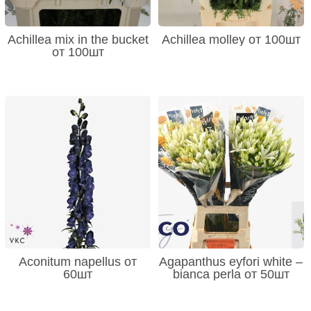
Achillea mix in the bucket
Achillea molley от 100шт
от 100шт
Aconitum napellus от
Agapanthus eyfori white –
60шт
bianca perla от 50шт