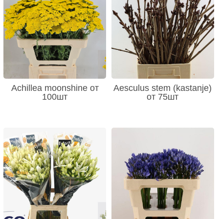
Achillea moonshine от
Aesculus stem (kastanje)
100шт
от 75шт