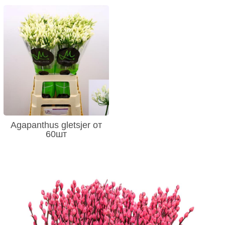
Agapanthus gletsjer от
60шт