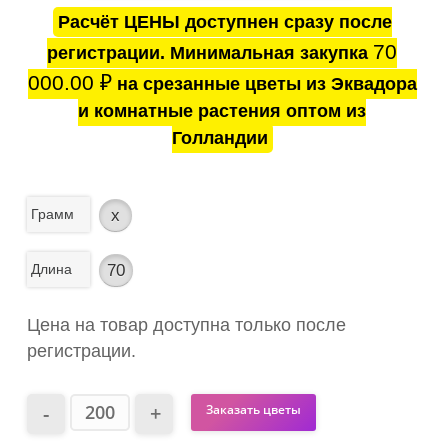
Расчёт ЦЕНЫ доступнен сразу после
70
регистрации. Минимальная закупка
000.00
₽
на срезанные цветы из Эквадора
и комнатные растения оптом из
Голландии
Грамм
x
Длина
70
Цена на товар доступна только после
регистрации.
Заказать цветы