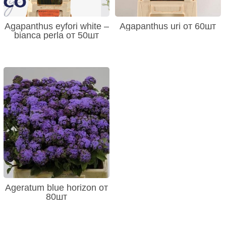
Agapanthus eyfori white –
Agapanthus uri от 60шт
bianca perla от 50шт
Ageratum blue horizon от
80шт