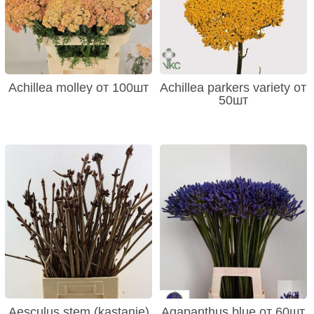
Achillea molley от 100шт
Achillea parkers variety от
50шт
Aesculus stem (kastanje)
Agapanthus blue от 60шт